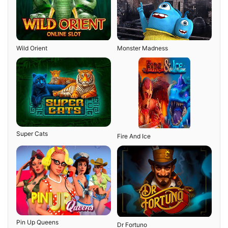
Wild Orient
Monster Madness
Super Cats
Beach Party Hot
Pin Up Queens
Dr Fortuno