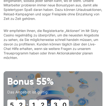
eingehalten, sodass jeder sehen kann, wo er steht. Unsere
Mitarbeiter probieren immer neue Bonustypen aus, damit alle
Spielertypen Spaß daran haben. Dazu können Urlaubsaktionen,
Reload-Kampagnen und sogar Freispiele ohne Einzahlung von
Zeit zu Zeit gehören.
Wir empfehlen Ihnen, die Registerkarte „Aktionen“ im Mr Sloty
Casino regelmäßig zu überprüfen, um die neuesten Angebote
zu sehen, da Sie möglicherweise schnell handeln müssen, um
davon zu profitieren. Kunden können täglich über den Live-
Chat Hilfe erhalten, wenn sie weitere Fragen zu unserem
Treueprogramm haben oder ihren Aktionskalender planen
möchten.
Bonus 55%
Das Angebot ist gültig:
:
:
5
2
1
2
2
8