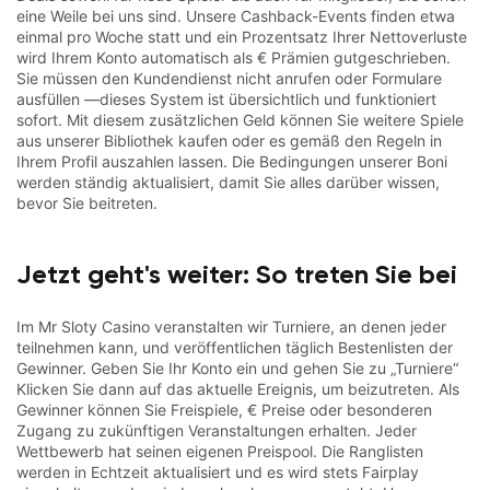
eine Weile bei uns sind. Unsere Cashback-Events finden etwa
einmal pro Woche statt und ein Prozentsatz Ihrer Nettoverluste
wird Ihrem Konto automatisch als € Prämien gutgeschrieben.
Sie müssen den Kundendienst nicht anrufen oder Formulare
ausfüllen —dieses System ist übersichtlich und funktioniert
sofort. Mit diesem zusätzlichen Geld können Sie weitere Spiele
aus unserer Bibliothek kaufen oder es gemäß den Regeln in
Ihrem Profil auszahlen lassen. Die Bedingungen unserer Boni
werden ständig aktualisiert, damit Sie alles darüber wissen,
bevor Sie beitreten.
Jetzt geht's weiter: So treten Sie bei
Im Mr Sloty Casino veranstalten wir Turniere, an denen jeder
teilnehmen kann, und veröffentlichen täglich Bestenlisten der
Gewinner. Geben Sie Ihr Konto ein und gehen Sie zu „Turniere“
Klicken Sie dann auf das aktuelle Ereignis, um beizutreten. Als
Gewinner können Sie Freispiele, € Preise oder besonderen
Zugang zu zukünftigen Veranstaltungen erhalten. Jeder
Wettbewerb hat seinen eigenen Preispool. Die Ranglisten
werden in Echtzeit aktualisiert und es wird stets Fairplay