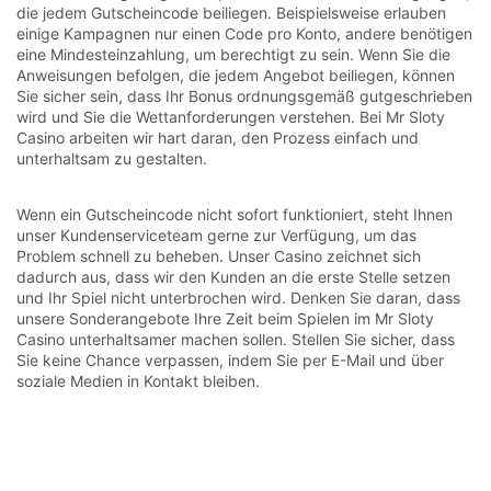
die jedem Gutscheincode beiliegen. Beispielsweise erlauben
einige Kampagnen nur einen Code pro Konto, andere benötigen
eine Mindesteinzahlung, um berechtigt zu sein. Wenn Sie die
Anweisungen befolgen, die jedem Angebot beiliegen, können
Sie sicher sein, dass Ihr Bonus ordnungsgemäß gutgeschrieben
wird und Sie die Wettanforderungen verstehen. Bei Mr Sloty
Casino arbeiten wir hart daran, den Prozess einfach und
unterhaltsam zu gestalten.
Wenn ein Gutscheincode nicht sofort funktioniert, steht Ihnen
unser Kundenserviceteam gerne zur Verfügung, um das
Problem schnell zu beheben. Unser Casino zeichnet sich
dadurch aus, dass wir den Kunden an die erste Stelle setzen
und Ihr Spiel nicht unterbrochen wird. Denken Sie daran, dass
unsere Sonderangebote Ihre Zeit beim Spielen im Mr Sloty
Casino unterhaltsamer machen sollen. Stellen Sie sicher, dass
Sie keine Chance verpassen, indem Sie per E-Mail und über
soziale Medien in Kontakt bleiben.