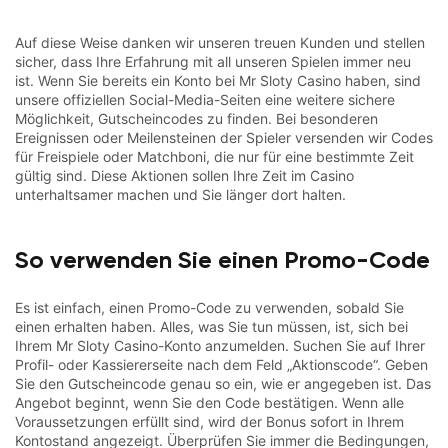
Auf diese Weise danken wir unseren treuen Kunden und stellen
sicher, dass Ihre Erfahrung mit all unseren Spielen immer neu
ist. Wenn Sie bereits ein Konto bei Mr Sloty Casino haben, sind
unsere offiziellen Social-Media-Seiten eine weitere sichere
Möglichkeit, Gutscheincodes zu finden. Bei besonderen
Ereignissen oder Meilensteinen der Spieler versenden wir Codes
für Freispiele oder Matchboni, die nur für eine bestimmte Zeit
gültig sind. Diese Aktionen sollen Ihre Zeit im Casino
unterhaltsamer machen und Sie länger dort halten.
So verwenden Sie einen Promo-Code
Es ist einfach, einen Promo-Code zu verwenden, sobald Sie
einen erhalten haben. Alles, was Sie tun müssen, ist, sich bei
Ihrem Mr Sloty Casino-Konto anzumelden. Suchen Sie auf Ihrer
Profil- oder Kassiererseite nach dem Feld „Aktionscode“. Geben
Sie den Gutscheincode genau so ein, wie er angegeben ist. Das
Angebot beginnt, wenn Sie den Code bestätigen. Wenn alle
Voraussetzungen erfüllt sind, wird der Bonus sofort in Ihrem
Kontostand angezeigt. Überprüfen Sie immer die Bedingungen,