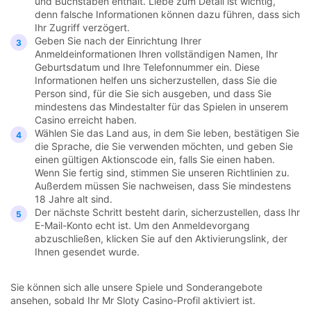
und Buchstaben enthält. Liebe zum Detail ist wichtig,
denn falsche Informationen können dazu führen, dass sich
Ihr Zugriff verzögert.
Geben Sie nach der Einrichtung Ihrer
Anmeldeinformationen Ihren vollständigen Namen, Ihr
Geburtsdatum und Ihre Telefonnummer ein. Diese
Informationen helfen uns sicherzustellen, dass Sie die
Person sind, für die Sie sich ausgeben, und dass Sie
mindestens das Mindestalter für das Spielen in unserem
Casino erreicht haben.
Wählen Sie das Land aus, in dem Sie leben, bestätigen Sie
die Sprache, die Sie verwenden möchten, und geben Sie
einen gültigen Aktionscode ein, falls Sie einen haben.
Wenn Sie fertig sind, stimmen Sie unseren Richtlinien zu.
Außerdem müssen Sie nachweisen, dass Sie mindestens
18 Jahre alt sind.
Der nächste Schritt besteht darin, sicherzustellen, dass Ihr
E-Mail-Konto echt ist. Um den Anmeldevorgang
abzuschließen, klicken Sie auf den Aktivierungslink, der
Ihnen gesendet wurde.
Sie können sich alle unsere Spiele und Sonderangebote
ansehen, sobald Ihr Mr Sloty Casino-Profil aktiviert ist.