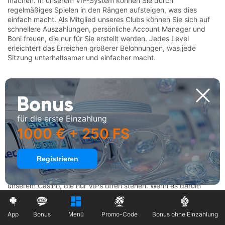
machen. In unserem VIP-System können Sie durch
regelmäßiges Spielen in den Rängen aufsteigen, was dies
einfach macht. Als Mitglied unseres Clubs können Sie sich auf
schnellere Auszahlungen, persönliche Account Manager und
Boni freuen, die nur für Sie erstellt werden. Jedes Level
erleichtert das Erreichen größerer Belohnungen, was jede
Sitzung unterhaltsamer und einfacher macht.
Upgrades und Vergünstigungen für
Bonus
VIP-Mitglieder
für die erste Einzahlung
Unser Treueprogramm ist in mehrere Stufen unterteilt, die
1000 € + 250 FS
jeweils besondere Vorteile bieten. Vom Startniveau Silber zum
begehrten Diamantstatus zu gelangen, erfordert viel
regelmäßige Arbeit. Mitglieder auf höheren Ebenen erhalten
Registrieren
Geburtstagsüberraschungen, spezielle Reload-Angebote,
schnelleren Kundenservice und Einladungen zu Turnieren in
unserem Casino, die nur VIPs offen stehen. Wenn es darum
geht, sicherzustellen, dass Ihre Bedürfnisse immer erfüllt
werden, achtet unser Team mehr auf Ihren Status. VIP-Kunden
erhalten jeden Monat eine personalisierte Kontoverwaltung,
App
Bonus
Promo-Code
Bonus ohne Einzahlung
Menü
frühzeitigen Zugriff auf Veranstaltungen, eine schnellere