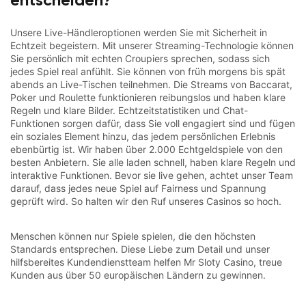
Unsere Live-Händleroptionen werden Sie mit Sicherheit in
Echtzeit begeistern. Mit unserer Streaming-Technologie können
Sie persönlich mit echten Croupiers sprechen, sodass sich
jedes Spiel real anfühlt. Sie können von früh morgens bis spät
abends an Live-Tischen teilnehmen. Die Streams von Baccarat,
Poker und Roulette funktionieren reibungslos und haben klare
Regeln und klare Bilder. Echtzeitstatistiken und Chat-
Funktionen sorgen dafür, dass Sie voll engagiert sind und fügen
ein soziales Element hinzu, das jedem persönlichen Erlebnis
ebenbürtig ist. Wir haben über 2.000 Echtgeldspiele von den
besten Anbietern. Sie alle laden schnell, haben klare Regeln und
interaktive Funktionen. Bevor sie live gehen, achtet unser Team
darauf, dass jedes neue Spiel auf Fairness und Spannung
geprüft wird. So halten wir den Ruf unseres Casinos so hoch.
Menschen können nur Spiele spielen, die den höchsten
Standards entsprechen. Diese Liebe zum Detail und unser
hilfsbereites Kundendienstteam helfen Mr Sloty Casino, treue
Kunden aus über 50 europäischen Ländern zu gewinnen.