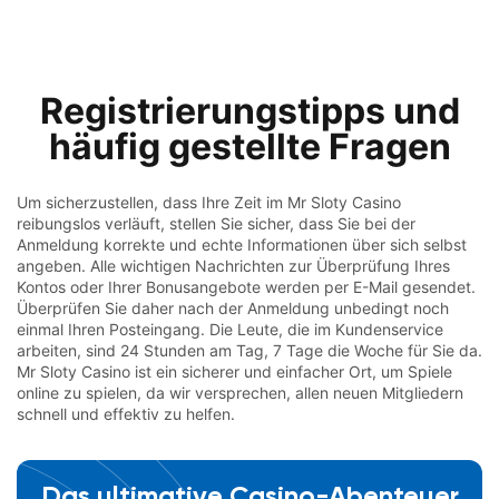
Registrierungstipps und
häufig gestellte Fragen
Um sicherzustellen, dass Ihre Zeit im Mr Sloty Casino
reibungslos verläuft, stellen Sie sicher, dass Sie bei der
Anmeldung korrekte und echte Informationen über sich selbst
angeben. Alle wichtigen Nachrichten zur Überprüfung Ihres
Kontos oder Ihrer Bonusangebote werden per E-Mail gesendet.
Überprüfen Sie daher nach der Anmeldung unbedingt noch
einmal Ihren Posteingang. Die Leute, die im Kundenservice
arbeiten, sind 24 Stunden am Tag, 7 Tage die Woche für Sie da.
Mr Sloty Casino ist ein sicherer und einfacher Ort, um Spiele
online zu spielen, da wir versprechen, allen neuen Mitgliedern
schnell und effektiv zu helfen.
Das ultimative Casino-Abenteuer