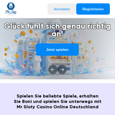
Anmelden
Registrieren
Glück fühlt sich genau richtig
an!
Jetzt spielen
Spielen Sie beliebte Spiele, erhalten
Sie Boni und spielen Sie unterwegs mit
Mr Sloty Casino Online Deutschland