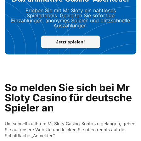
Erleben Sie mit Mr Sloty ein nahtloses
Spielerlebnis. Genießen Sie sofortige
Einzahlungen, anonymes Spielen und blitzschnelle
Auszahlungen.
Jetzt spielen!
So melden Sie sich bei Mr
Sloty Casino für deutsche
Spieler an
Um schnell zu Ihrem Mr Sloty Casino-Konto zu gelangen, gehen
Sie auf unsere Website und klicken Sie oben rechts auf die
Schaltfläche „Anmelden“.